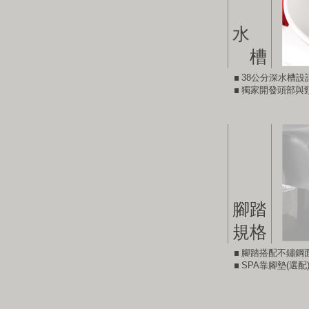
水
槽
38公分深水槽
獨家開發頭部與
腳踏
規格
腳踏搭配不鏽鋼
SPA靠腳墊(選配