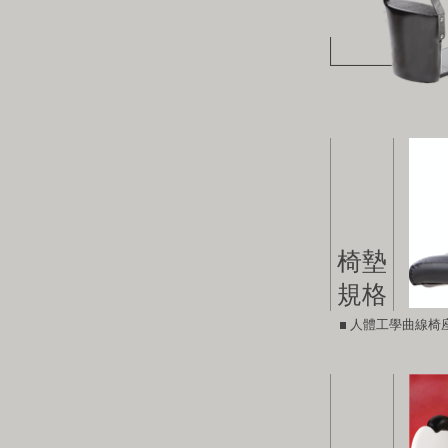
椅墊
規格
人體工學曲線椅