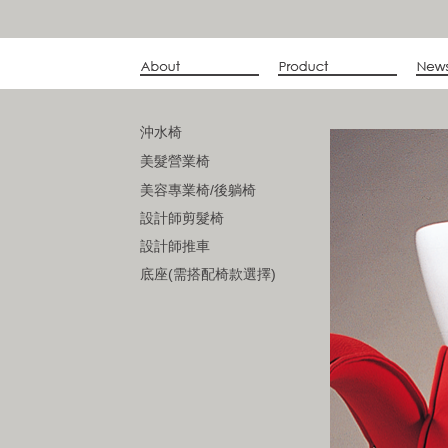
沖水椅
美髮營業椅
美容專業椅/後躺椅
設計師剪髮椅
設計師推車
底座(需搭配椅款選擇)